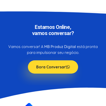
Estamos Online,
vamos conversar?
Vamos conversar! A
MB Produz Digital
está pronta
para impulsionar seu negócio.
Bora Conversar!