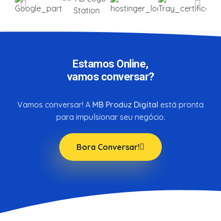
Estamos Online,
vamos conversar?
Vamos conversar! A
MB Produz Digital
está pronta
para impulsionar seu negócio.
Bora Conversar!