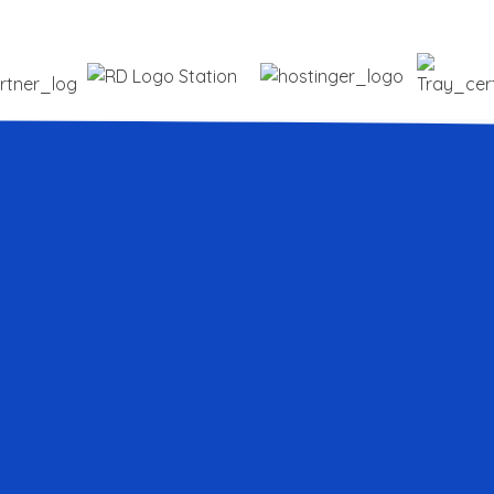
line,
ersar?