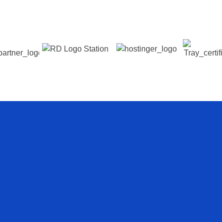
line,
ersar?