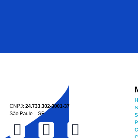
H
CNPJ:
24.733.302-0001-37
S
São Paulo – SP
S
P
C
C