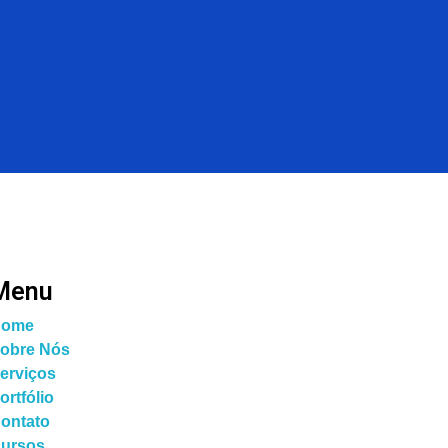
Bora Conversar!
Menu
ome
obre Nós
erviços
ortfólio
ontato
ursos