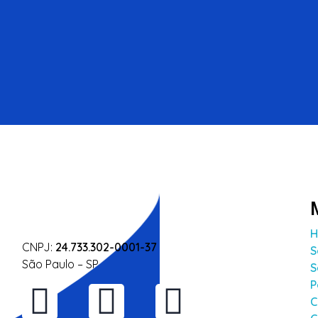
CNPJ:
24.733.302-0001-37
S
São Paulo – SP
S
P
C