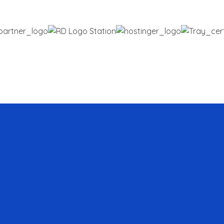
line,
ersar?