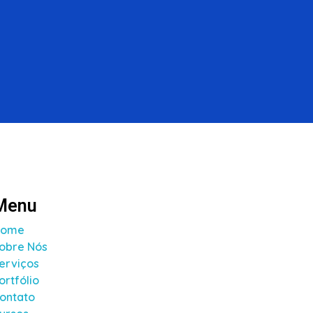
Bora Conversar!
Menu
Home
obre Nós
erviços
ortfólio
ontato