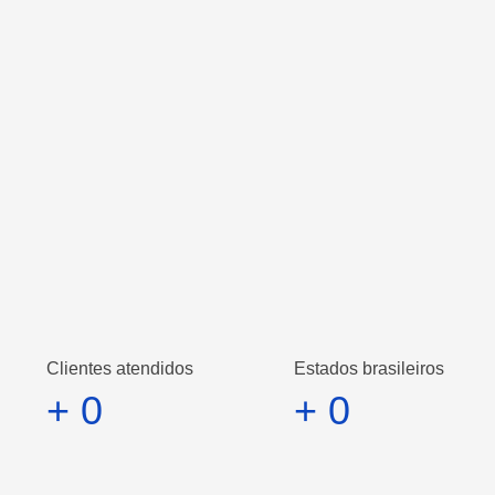
MB Produz Digital
nasce através de
Mathe
Clientes atendidos
Estados brasileiros
+
0
+
0