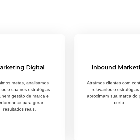
arketing Digital
Inbound Market
nimos metas, analisamos
Atraímos clientes com con
ios e criamos estratégias
relevantes e estratégias
unem gestão de marca e
aproximam sua marca do p
erformance para gerar
certo.
resultados reais.
Saiba Mais
Saiba Mais