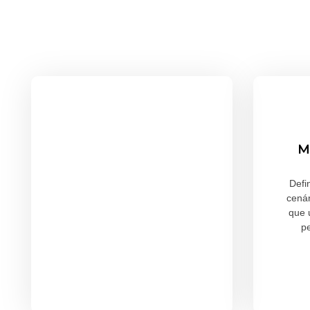
M
Defi
cenár
que 
p