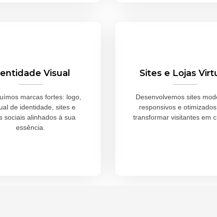
dentidade Visual
Sites e Lojas Virt
uímos marcas fortes: logo,
Desenvolvemos sites mod
al de identidade, sites e
responsivos e otimizados
s sociais alinhados à sua
transformar visitantes em c
essência.
Saiba Mais
Saiba Mais