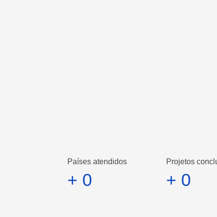
Sobre nós
MB Produz Digital
us Busto.
Hoje, à 12 anos no mercado já tem um alcance de m
Saiba Mais
Países atendidos
Projetos concl
+
0
+
0